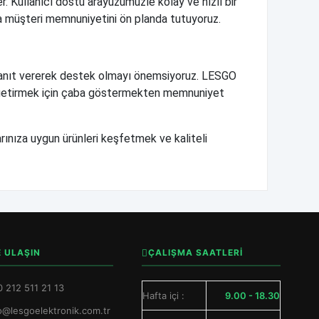
r. Kullanıcı dostu arayüzümüzle kolay ve hızlı bir
la müşteri memnuniyetini ön planda tutuyoruz.
lı yanıt vererek destek olmayı önemsiyoruz. LESGO
ale getirmek için çaba göstermekten memnuniyet
rınıza uygun ürünleri keşfetmek ve kaliteli
E ULAŞIN
ÇALIŞMA SAATLERİ
 212 511 21 13
Hafta içi :
9.00 - 18.30
o@lesgoelektronik.com.tr