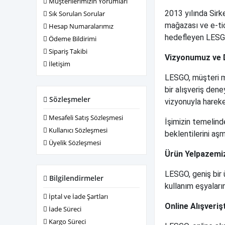
Müşterilerimizin Yorumları
2013 yılında Sirk
Sık Sorulan Sorular
mağazası ve e-tic
Hesap Numaralarımız
hedefleyen LESGO,
Ödeme Bildirimi
Sipariş Takibi
Vizyonumuz ve 
İletişim
LESGO, müşteri me
bir alışveriş den
Sözleşmeler
vizyonuyla hareke
Mesafeli Satış Sözleşmesi
İşimizin temelind
Kullanıcı Sözleşmesi
beklentilerini aşm
Üyelik Sözleşmesi
Ürün Yelpazemi
LESGO, geniş bir 
Bilgilendirmeler
kullanım eşyaları
İptal ve İade Şartları
Online Alışveriş
İade Süreci
Kargo Süreci