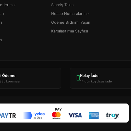
tlerimiz
Sipariş Takip
arı
Hesap Numaralarımız
ri
Ödeme Bildirimi Yapın
Karşılaştırma Sayfası
ın
li Ödeme
Kolay İade
 SSL koruması
14 gün koşulsuz iade
PAY