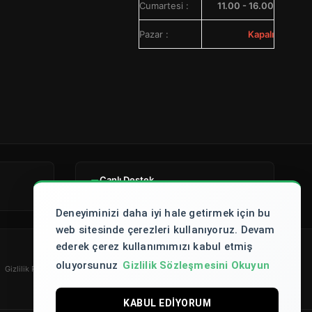
Cumartesi :
11.00 - 16.00
Pazar :
Kapalı
Canlı Destek
Müşteri mutluluğu %100
Deneyiminizi daha iyi hale getirmek için bu
web sitesinde çerezleri kullanıyoruz. Devam
ederek çerez kullanımımızı kabul etmiş
oluyorsunuz
Gizlilik Sözleşmesini Okuyun
Gizlilik Politikası
Teslimat Koşulları
İade Politikası
Mesafeli Satış Sözleşmesi
KABUL EDIYORUM