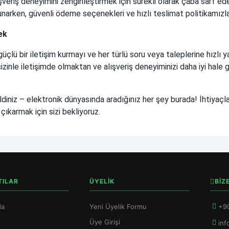
şveriş deneyimini zenginleştirmek için sürekli olarak çaba sarf ede
sunarken, güvenli ödeme seçenekleri ve hızlı teslimat politikamız
ek
güçlü bir iletişim kurmayı ve her türlü soru veya taleplerine hız
sizinle iletişimde olmaktan ve alışveriş deneyiminizi daha iyi h
iniz – elektronik dünyasında aradığınız her şey burada! İhtiyaçla
i çıkarmak için sizi bekliyoruz.
TILAR
ÜYELİK
BİZ
da
Yeni Üyelik Formu
+90
Üye Girişi
inf