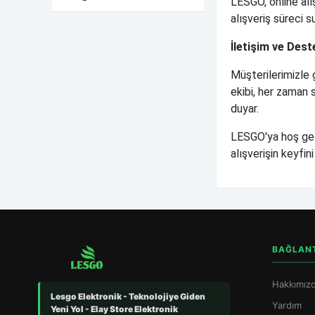
LESGO, online alı
alışveriş süreci 
İletişim ve Dest
Müşterilerimizle 
ekibi, her zaman 
duyar.
LESGO'ya hoş geld
alışverişin keyfin
BAĞLAN
Hakkımız
Lesgo Elektronik - Teknolojiye Giden
Yardım
Yeni Yol - Elay Store Elektronik