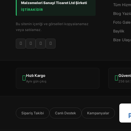
Malzemeleri Sanayi Ticaret Ltd Şirketi
Tüm Hizme
İŞTİRAKİDİR
Blog Yazıl
Foto Gale
Bu sitenin içeriği ve görselleri kopyalanamaz
veya satılamaz.
Bayilik
Bize Ulaş
Hızlı Kargo
Güven
Aynı gün çıkış
256 bit
Sipariş Takibi
Canlı Destek
Kampanyalar