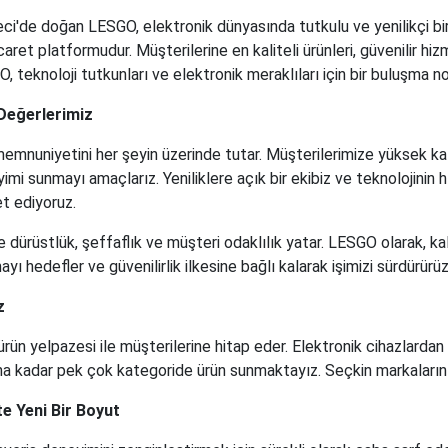
eci'de doğan LESGO, elektronik dünyasında tutkulu ve yenilikçi bi
aret platformudur. Müşterilerine en kaliteli ürünleri, güvenilir hi
 teknoloji tutkunları ve elektronik meraklıları için bir buluşma 
Değerlerimiz
mnuniyetini her şeyin üzerinde tutar. Müşterilerimize yüksek kalite
eyimi sunmayı amaçlarız. Yeniliklere açık bir ekibiz ve teknolojin
t ediyoruz.
e dürüstlük, şeffaflık ve müşteri odaklılık yatar. LESGO olarak, ka
ayı hedefler ve güvenilirlik ilkesine bağlı kalarak işimizi sürdürürüz
z
ürün yelpazesi ile müşterilerine hitap eder. Elektronik cihazlardan
na kadar pek çok kategoride ürün sunmaktayız. Seçkin markaların ür
te Yeni Bir Boyut