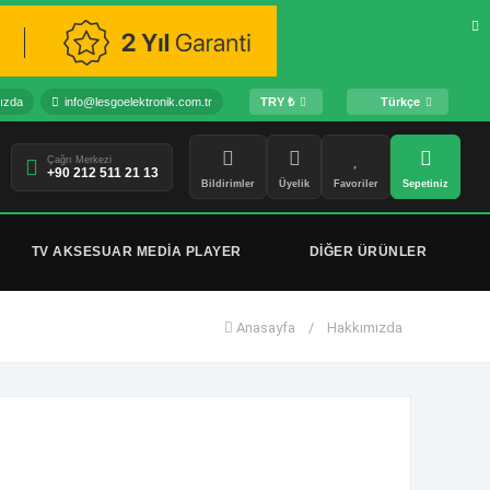
ızda
info@lesgoelektronik.com.tr
TRY ₺
Türkçe
Çağrı Merkezi
+90 212 511 21 13
Bildirimler
Üyelik
Favoriler
Sepetiniz
TV AKSESUAR MEDİA PLAYER
DİĞER ÜRÜNLER
Anasayfa
/
Hakkımızda